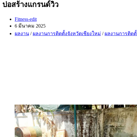
บ่อสร้างแกรนด์วิว
Post
Fitness-edit
author:
Post
6 มีนาคม 2025
published:
Post
ผลงาน
/
ผลงานการติดตั้งจังหวัดเชียงใหม่
/
ผลงานการติดตั้
category: