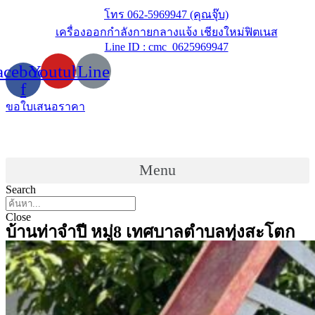
Skip
โทร 062-5969947 (คุณจุ๊บ)
to
เครื่องออกกำลังกายกลางแจ้ง เชียงใหม่ฟิตเนส
content
Line ID : cmc_0625969947
acebook-
Youtube
Line
f
ขอใบเสนอราคา
Menu
Search
Close
บ้านท่าจำปี หมู่8 เทศบาลตำบลทุุ่งสะโตก