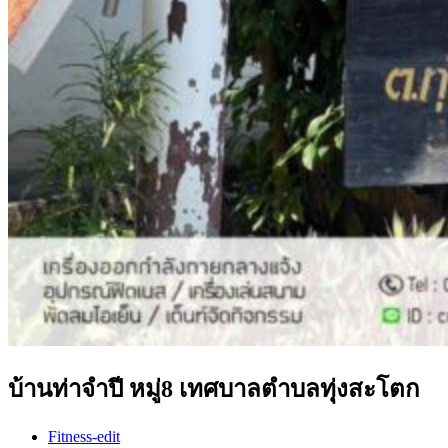
บ้านท่าจำปี หมู่8 เทศบาลตำบลทุุ่งสะโตก
Post
Fitness-edit