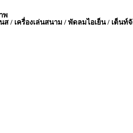
ภาพ
ส / เครื่องเล่นสนาม / พัดลมไอเย็น / เต็นท์