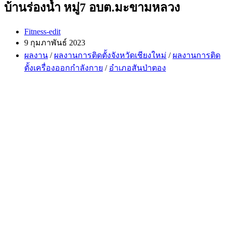
บ้านร่องน้ำ หมู่7 อบต.มะขามหลวง
Post
Fitness-edit
author:
Post
9 กุมภาพันธ์ 2023
published:
Post
ผลงาน
/
ผลงานการติดตั้งจังหวัดเชียงใหม่
/
ผลงานการติด
category:
ตั้งเครื่องออกกำลังกาย
/
อำเภอสันป่าตอง