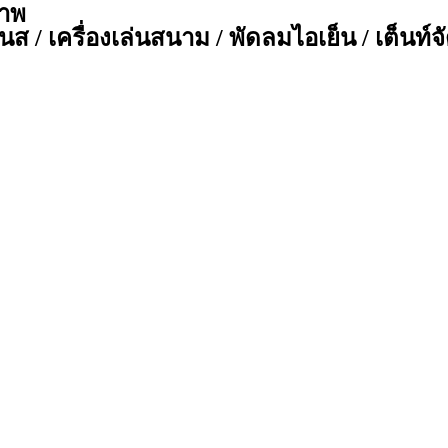
ภาพ
ส / เครื่องเล่นสนาม / พัดลมไอเย็น / เต็นท์