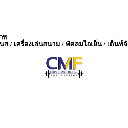
ภาพ
ส / เครื่องเล่นสนาม / พัดลมไอเย็น / เต็นท์