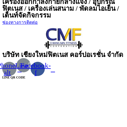
เครื่องออกกำลังกายกลางแจ้ง / อุปกรณ์
ฟิตเนส / เครื่องเล่นสนาม / พัดลมไอเย็น /
เต็นท์จัดกิจกรรม
ช่องทางการติดต่อ
บริษัท เชียงใหม่ฟิตเนส คอร์ปอเรชั่น จำกัด
Phone-
Line
Facebook-
alt
f
LINE QR CODE