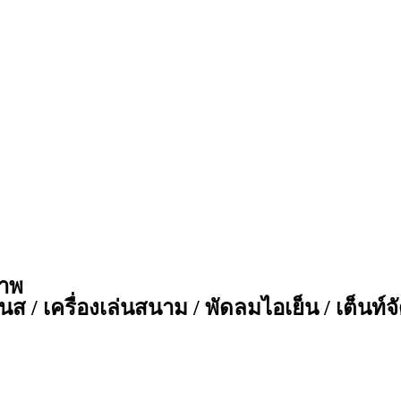
ภาพ
ส / เครื่องเล่นสนาม / พัดลมไอเย็น / เต็นท์