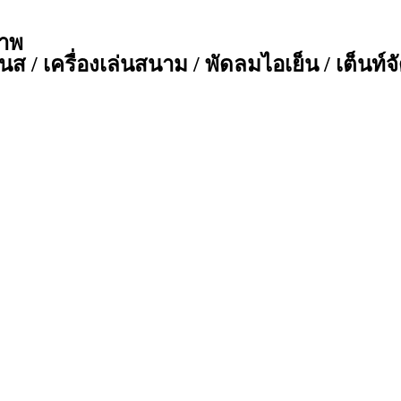
ภาพ
ส / เครื่องเล่นสนาม / พัดลมไอเย็น / เต็นท์