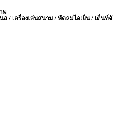
ภาพ
ส / เครื่องเล่นสนาม / พัดลมไอเย็น / เต็นท์