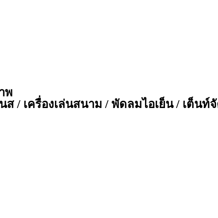
ภาพ
ส / เครื่องเล่นสนาม / พัดลมไอเย็น / เต็นท์