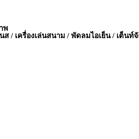
ภาพ
ส / เครื่องเล่นสนาม / พัดลมไอเย็น / เต็นท์