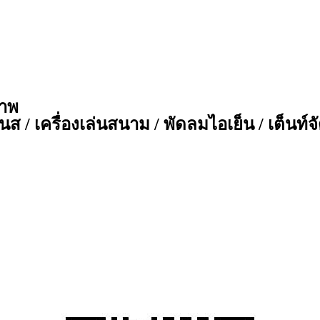
ภาพ
ส / เครื่องเล่นสนาม / พัดลมไอเย็น / เต็นท์