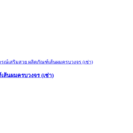
์เส้นผมครบวงจร (เช่า)