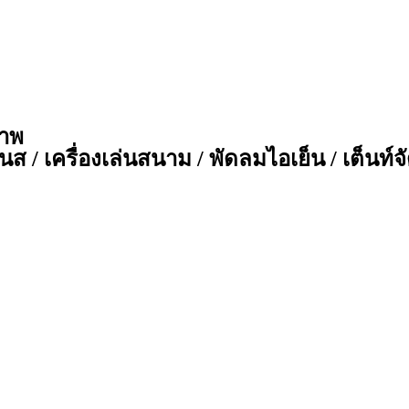
ภาพ
ส / เครื่องเล่นสนาม / พัดลมไอเย็น / เต็นท์