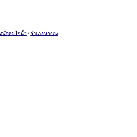
้งพัดลมไอน้ำ
/
อำเภอหางดง