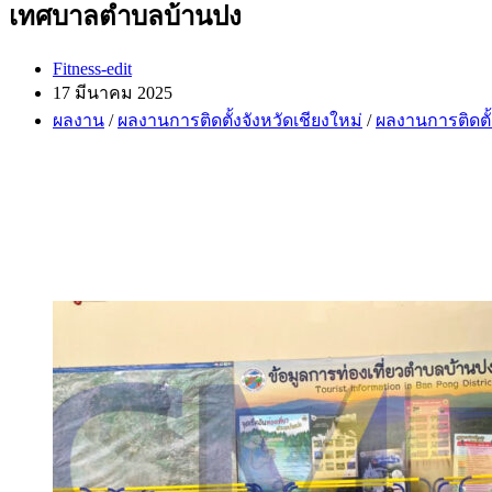
เทศบาลตำบลบ้านปง
Post
Fitness-edit
author:
Post
17 มีนาคม 2025
published:
Post
ผลงาน
/
ผลงานการติดตั้งจังหวัดเชียงใหม่
/
ผลงานการติดตั
category: