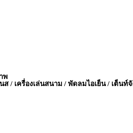
ภาพ
ส / เครื่องเล่นสนาม / พัดลมไอเย็น / เต็นท์