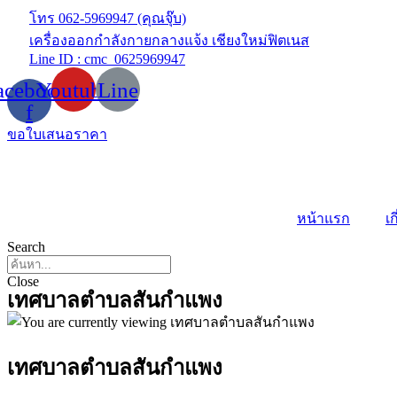
Skip
โทร 062-5969947 (คุณจุ๊บ)
to
เครื่องออกกำลังกายกลางแจ้ง เชียงใหม่ฟิตเนส
content
Line ID : cmc_0625969947
acebook-
Youtube
Line
f
ขอใบเสนอราคา
หน้าแรก
เก
Search
Close
เทศบาลตำบลสันกำแพง
เทศบาลตำบลสันกำแพง