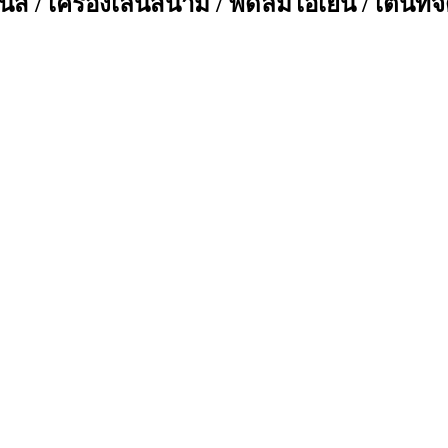
ส / เครื่องเล่นสนาม / พัดลมไอเย็น / เต็นท์