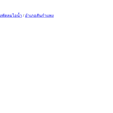
้งพัดลมไอน้ำ
/
อำเภอสันกำแพง