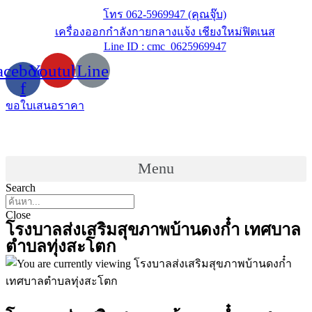
Skip
โทร 062-5969947 (คุณจุ๊บ)
to
เครื่องออกกำลังกายกลางแจ้ง เชียงใหม่ฟิตเนส
content
Line ID : cmc_0625969947
acebook-
Youtube
Line
f
ขอใบเสนอราคา
Menu
Search
Close
โรงบาลส่งเสริมสุขภาพบ้านดงก๋ำ เทศบาล
ตำบลทุ่งสะโตก