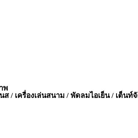
ภาพ
ส / เครื่องเล่นสนาม / พัดลมไอเย็น / เต็นท์