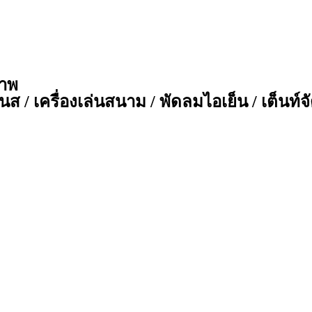
ภาพ
ส / เครื่องเล่นสนาม / พัดลมไอเย็น / เต็นท์