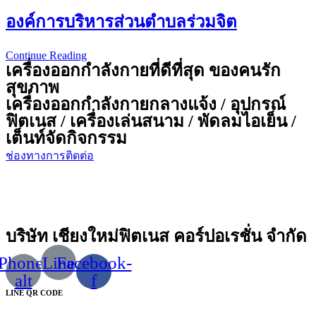
ส่วน
องค์การบริหารส่วนตำบลร่วมจิต
ตำบล
แม่
Continue Reading
องค์การ
นา
เครื่องออกกำลังกายที่ดีที่สุด ของคนรัก
บริหาร
เติง
สุขภาพ
ส่วน
เครื่องออกกำลังกายกลางแจ้ง / อุปกรณ์
ตำบล
ฟิตเนส / เครื่องเล่นสนาม / พัดลมไอเย็น /
ร่วม
เต็นท์จัดกิจกรรม
จิต
ช่องทางการติดต่อ
บริษัท เชียงใหม่ฟิตเนส คอร์ปอเรชั่น จำกัด
Phone-
Line
Facebook-
alt
f
LINE QR CODE