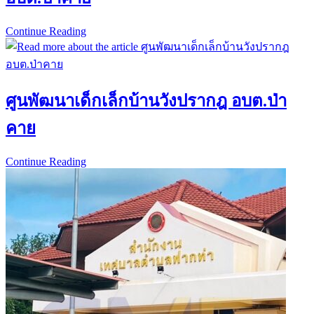
Continue Reading
ศูนย์
พัฒนา
เด็ก
เล็ก
ศูนพัฒนาเด็กเล็กบ้านวังปรากฎ อบต.ป่า
ภู
พิทย์
คาย
รัฐ
อุปถัมภ์
Continue Reading
ศู
อบต.ป่า
นพัฒ
คาย
นา
เด็ก
เล็ก
บ้าน
วัง
ปราก
ฎ