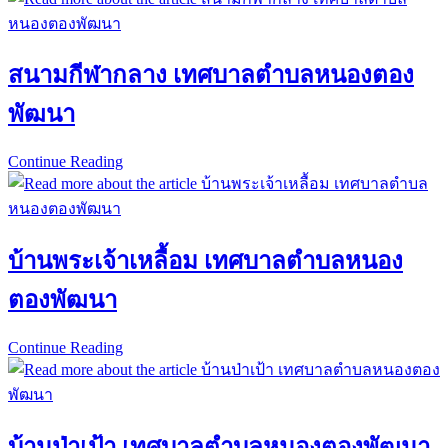
ตำบล
แม่
สาบ
สนามกีฬากลาง เทศบาลตำบลหนองตอง
พัฒนา
Continue Reading
สนาม
กีฬา
กลาง
เทศบาล
บ้านพระเจ้าเหลื้อม เทศบาลตำบลหนอง
ตำบล
หนอง
ตองพัฒนา
ตอง
พัฒนา
Continue Reading
บ้าน
พระเจ้า
เห
ลื้อ
บ้านป่าเป้า เทศบาลตำบลหนองตองพัฒนา