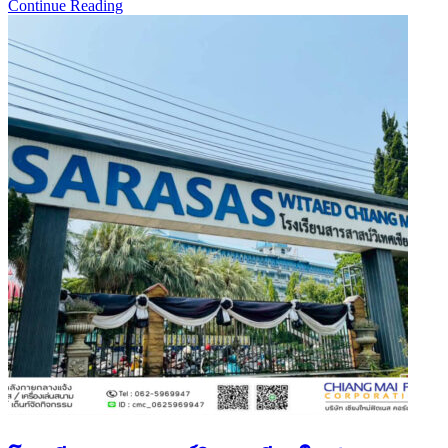
Continue Reading
โรงเรียน
สารสาสน์
วิเทศ
เชียงใหม่