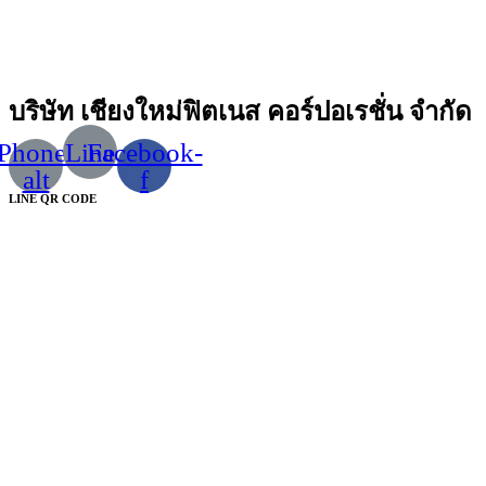
บริษัท เชียงใหม่ฟิตเนส คอร์ปอเรชั่น จำกัด
Phone-
Line
Facebook-
alt
f
LINE QR CODE