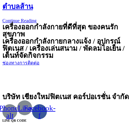
ตำบลส้าน
Continue Reading
ศูนย์
เครื่องออกกำลังกายที่ดีที่สุด ของคนรัก
พัฒนา
สุขภาพ
เด็ก
เครื่องออกกำลังกายกลางแจ้ง / อุปกรณ์
เล็ก
ฟิตเนส / เครื่องเล่นสนาม / พัดลมไอเย็น /
องค์การ
เต็นท์จัดกิจกรรม
บริหาร
ช่องทางการติดต่อ
ส่วน
ตำบล
ส้าน
บริษัท เชียงใหม่ฟิตเนส คอร์ปอเรชั่น จำกัด
Phone-
Line
Facebook-
alt
f
LINE QR CODE