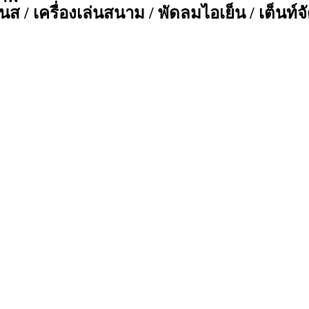
ส / เครื่องเล่นสนาม / พัดลมไอเย็น / เต็นท์