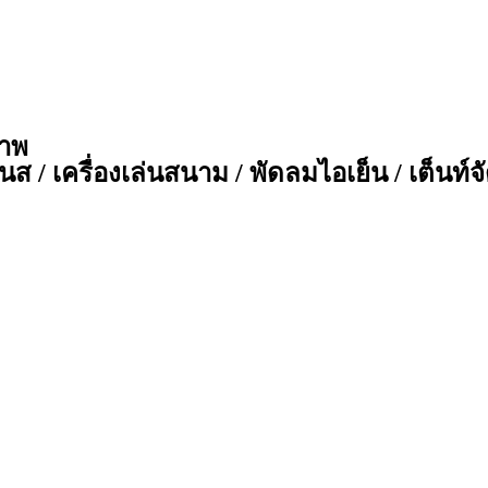
ภาพ
ส / เครื่องเล่นสนาม / พัดลมไอเย็น / เต็นท์