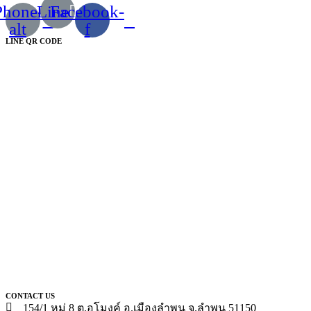
Phone-
Line
Facebook-
alt
f
LINE QR CODE
CONTACT US
154/1 หมู่ 8 ต.อุโมงค์ อ.เมืองลำพูน จ.ลำพูน 51150