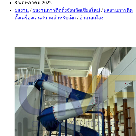
author:
Post
8 พฤษภาคม 2025
published:
Post
ผลงาน
/
ผลงานการติดตั้งจังหวัดเชียงใหม่
/
ผลงานการติด
category:
ตั้งเครื่องเล่นสนามสำหรับเด็ก
/
อำเภอเมือง